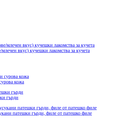
млечен вкус) кучешки лакомства за кучета
сурова кожа
шки гърди
сукани патешки гърди, филе от патешко филе