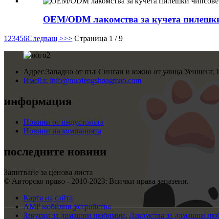
OEM/ODM лакомства за кучета пилешки
1
2
3
4
5
6
Следващ >
>>
Страница 1 / 9
Адрес:
Западно от път Синган и южно от улица Уеншенг,
Имейл:
info@nuofengshangmao.com
информация
Новини от индустрията
Новини на компанията
последните новини
Запитване за ценова листа
© Авторско право - 2010-2023: Всички права запазени.
Карта на сайта
AMP мобилни устройства
Закуски за домашни любимци
,
Лакомства за домашни л