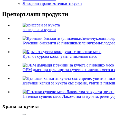
Лиофилизирани котешки закуски
Препоръчани продукти
консерви за кучета
Кучешки бисквити (с пилешки/зеленчукови/плодове/
Кръг от сурова кожа, увит с пилешко месо
OEM дъвчащи пръчици за кучета с пилешко месо и 
Дъвчащи хапки за кучета със сирене, увити в пиле
Патешко сушено месо Лакомства за кучета, резен у
Храна за кучета