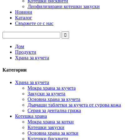
Котешки бисквити
Лиофилизирани котешки закуски
Новини
Каталог
Свържете се с нас
Дом
Продукти
Храна за кучета
Категории
Храна за кучета
Мокра храна за кучета
Закуски за кучета
Основна храна за кучета
Дъвчащи таблетки за кучета от сурова кожа
Серия за дентална грижа
Котешка храна
Мокра храна за котки
Котешки закуски
Основна храна за котки
Котешки бисквити