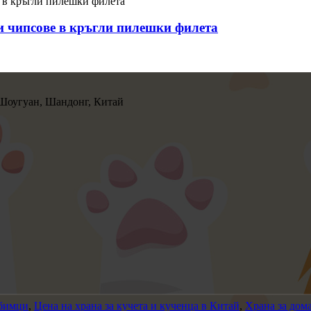
 чипсове в кръгли пилешки филета
 Шоугуан, Шандонг, Китай
юбимци
,
Цена на храна за кучета и кученца в Китай
,
Храна за до