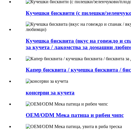
Кучешки бисквити (с пилешки/зеленчуко
Кучешка бисквита (вкус на говеждо и спа
за кучета / лакомства за домашни люби
Капер бисквита / кучешка бисквита / б
консерви за кучета
OEM/ODM Мека патица и рибен чипс