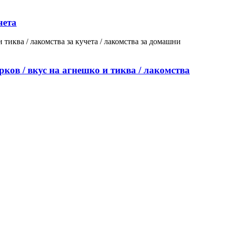
чета
рков / вкус на агнешко и тиква / лакомства