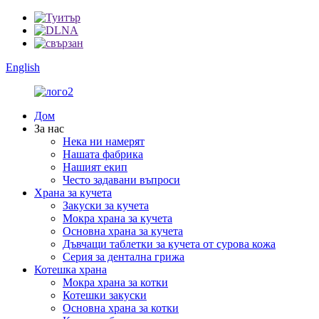
English
Дом
За нас
Нека ни намерят
Нашата фабрика
Нашият екип
Често задавани въпроси
Храна за кучета
Закуски за кучета
Мокра храна за кучета
Основна храна за кучета
Дъвчащи таблетки за кучета от сурова кожа
Серия за дентална грижа
Котешка храна
Мокра храна за котки
Котешки закуски
Основна храна за котки