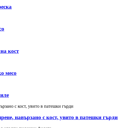
реска
со
на кост
о месо
пиле
рене, навързано с кост, увито в патешки гърди