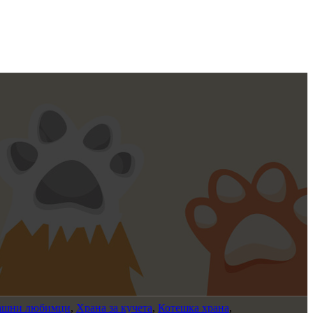
машни любимци
,
Храна за кучета
,
Котешка храна
,