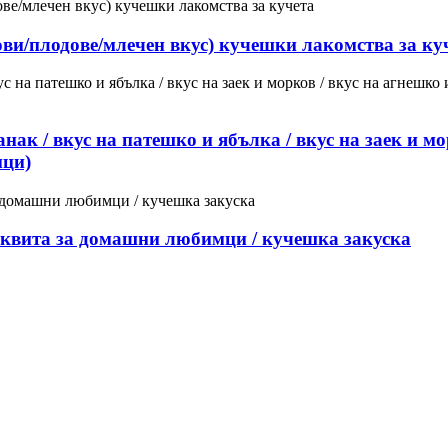
ви/плодове/млечен вкус) кучешки лакомства за ку
нак / вкус на патешко и ябълка / вкус на заек и мо
мци)
исквита за домашни любимци / кучешка закуска