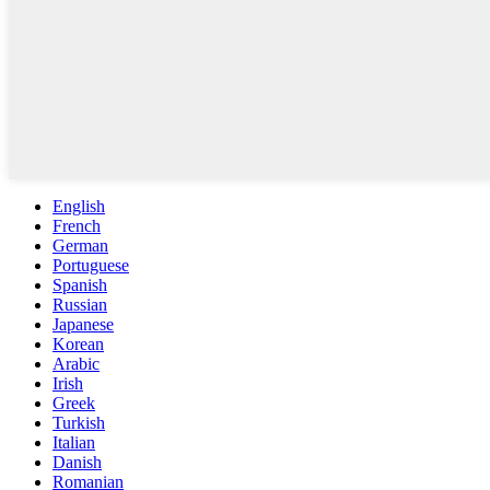
English
French
German
Portuguese
Spanish
Russian
Japanese
Korean
Arabic
Irish
Greek
Turkish
Italian
Danish
Romanian