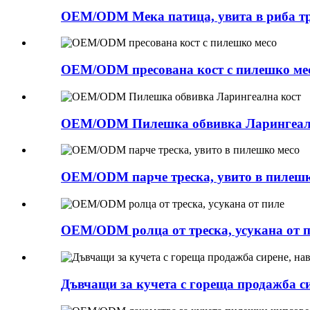
OEM/ODM Мека патица, увита в риба т
OEM/ODM пресована кост с пилешко ме
OEM/ODM Пилешка обвивка Ларингеал
OEM/ODM парче треска, увито в пилешк
OEM/ODM ролца от треска, усукана от 
Дъвчащи за кучета с гореща продажба си