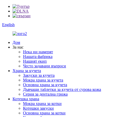
English
Дом
За нас
Нека ни намерят
Нашата фабрика
Нашият екип
Често задавани въпроси
Храна за кучета
Закуски за кучета
Мокра храна за кучета
Основна храна за кучета
Дъвчащи таблетки за кучета от сурова кожа
Серия за дентална грижа
Котешка храна
Мокра храна за котки
Котешки закуски
Основна храна за котки