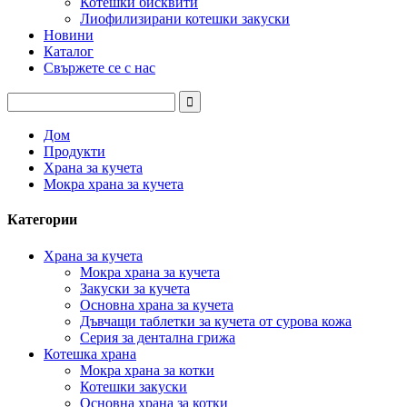
Котешки бисквити
Лиофилизирани котешки закуски
Новини
Каталог
Свържете се с нас
Дом
Продукти
Храна за кучета
Мокра храна за кучета
Категории
Храна за кучета
Мокра храна за кучета
Закуски за кучета
Основна храна за кучета
Дъвчащи таблетки за кучета от сурова кожа
Серия за дентална грижа
Котешка храна
Мокра храна за котки
Котешки закуски
Основна храна за котки