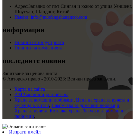
Адрес:
Западно от път Синган и южно от улица Уеншенг,
Шоугуан, Шандонг, Китай
Имейл:
info@nuofengshangmao.com
информация
Новини от индустрията
Новини на компанията
последните новини
Запитване за ценова листа
© Авторско право - 2010-2023: Всички права запазени.
Карта на сайта
AMP мобилни устройства
Храна за домашни любимци
,
Цена на храна за кучета и
кученца в Китай
,
Лакомства за домашни любимци
,
Храна за кучета
,
Котешка храна
,
Закуски за домашни
любимци
,
Изпрати имейл