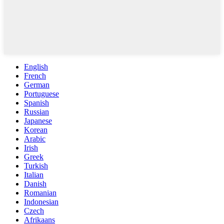
English
French
German
Portuguese
Spanish
Russian
Japanese
Korean
Arabic
Irish
Greek
Turkish
Italian
Danish
Romanian
Indonesian
Czech
Afrikaans