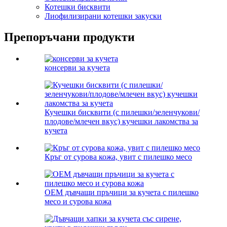
Котешки бисквити
Лиофилизирани котешки закуски
Препоръчани продукти
консерви за кучета
Кучешки бисквити (с пилешки/зеленчукови/
плодове/млечен вкус) кучешки лакомства за
кучета
Кръг от сурова кожа, увит с пилешко месо
OEM дъвчащи пръчици за кучета с пилешко
месо и сурова кожа