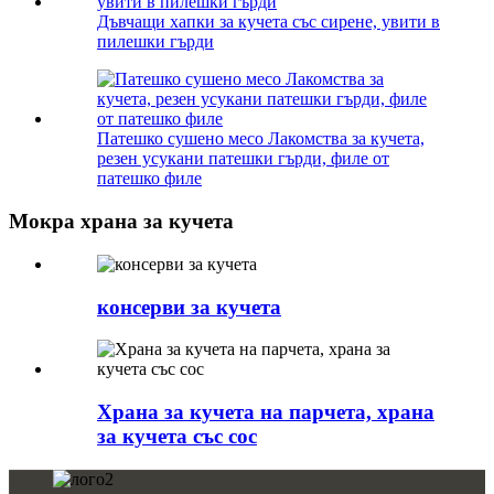
Дъвчащи хапки за кучета със сирене, увити в
пилешки гърди
Патешко сушено месо Лакомства за кучета,
резен усукани патешки гърди, филе от
патешко филе
Мокра храна за кучета
консерви за кучета
Храна за кучета на парчета, храна
за кучета със сос