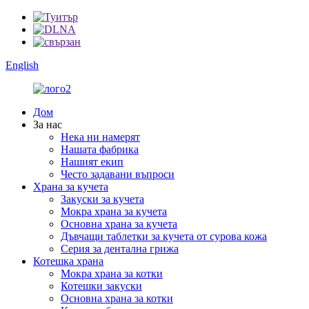
English
Дом
За нас
Нека ни намерят
Нашата фабрика
Нашият екип
Често задавани въпроси
Храна за кучета
Закуски за кучета
Мокра храна за кучета
Основна храна за кучета
Дъвчащи таблетки за кучета от сурова кожа
Серия за дентална грижа
Котешка храна
Мокра храна за котки
Котешки закуски
Основна храна за котки