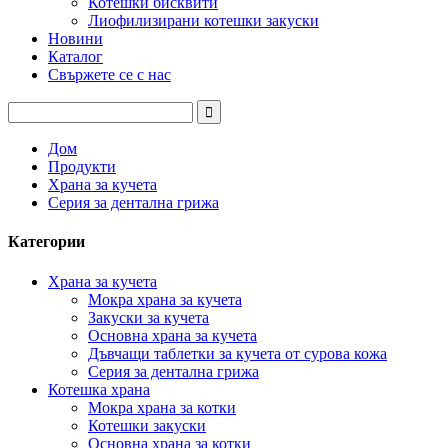
Котешки бисквити
Лиофилизирани котешки закуски
Новини
Каталог
Свържете се с нас
Дом
Продукти
Храна за кучета
Серия за дентална грижа
Категории
Храна за кучета
Мокра храна за кучета
Закуски за кучета
Основна храна за кучета
Дъвчащи таблетки за кучета от сурова кожа
Серия за дентална грижа
Котешка храна
Мокра храна за котки
Котешки закуски
Основна храна за котки