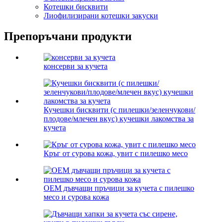
Котешки бисквити
Лиофилизирани котешки закуски
Препоръчани продукти
консерви за кучета
Кучешки бисквити (с пилешки/зеленчукови/
плодове/млечен вкус) кучешки лакомства за
кучета
Кръг от сурова кожа, увит с пилешко месо
OEM дъвчащи пръчици за кучета с пилешко
месо и сурова кожа