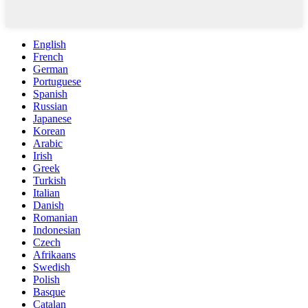
English
French
German
Portuguese
Spanish
Russian
Japanese
Korean
Arabic
Irish
Greek
Turkish
Italian
Danish
Romanian
Indonesian
Czech
Afrikaans
Swedish
Polish
Basque
Catalan