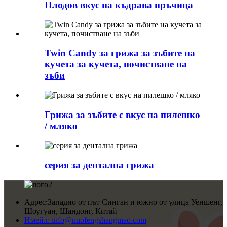
Плодов вкус на къдрава пръчица
Twin Candy за грижа за зъбите на
кучета за кучета, почистване на
зъби
Грижа за зъбите с вкус на пилешко
/ мляко
серия за дентална грижа
Адрес:
Западно от път Синган и южно от улица Уеншенг,
Шоугуан, Шандонг, Китай
Имейл:
info@nuofengshangmao.com