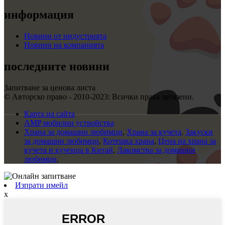
информация
Новини от индустрията
Новини на компанията
последните новини
Запитване за ценова листа
© Авторско право - 2010-2023: Всички права запазени.
Карта на сайта
AMP мобилни устройства
Храна за домашни любимци
,
Храна за кучета
,
Закуски
за домашни любимци
,
Котешка храна
,
Цена на храна за
кучета и кученца в Китай
,
Лакомства за домашни
любимци
,
Изпрати имейл
x