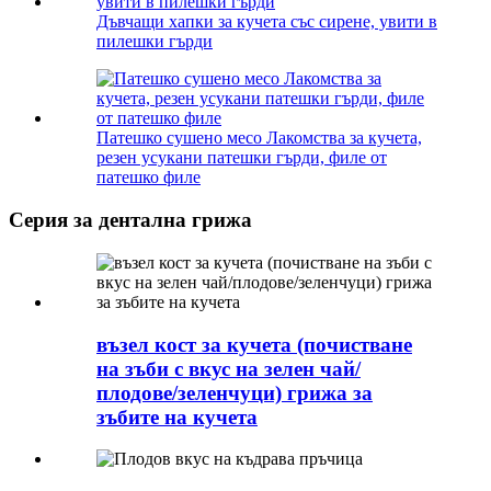
Дъвчащи хапки за кучета със сирене, увити в
пилешки гърди
Патешко сушено месо Лакомства за кучета,
резен усукани патешки гърди, филе от
патешко филе
Серия за дентална грижа
възел кост за кучета (почистване
на зъби с вкус на зелен чай/
плодове/зеленчуци) грижа за
зъбите на кучета