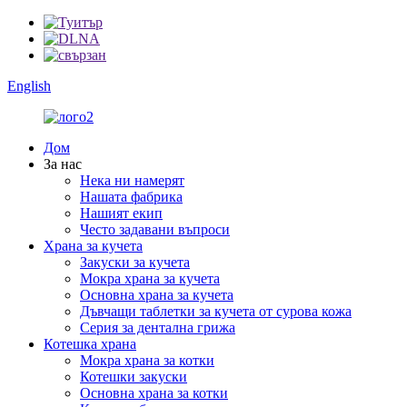
English
Дом
За нас
Нека ни намерят
Нашата фабрика
Нашият екип
Често задавани въпроси
Храна за кучета
Закуски за кучета
Мокра храна за кучета
Основна храна за кучета
Дъвчащи таблетки за кучета от сурова кожа
Серия за дентална грижа
Котешка храна
Мокра храна за котки
Котешки закуски
Основна храна за котки