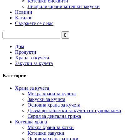
Котешки бисквити
Лиофилизирани котешки закуски
Новини
Каталог
Свържете се с нас
Дом
Продукти
Храна за кучета
Закуски за кучета
Категории
Храна за кучета
Мокра храна за кучета
Закуски за кучета
Основна храна за кучета
Дъвчащи таблетки за кучета от сурова кожа
Серия за дентална грижа
Котешка храна
Мокра храна за котки
Котешки закуски
Основна храна за котки