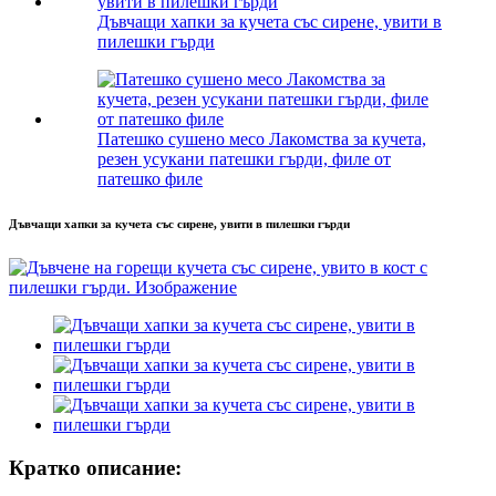
Дъвчащи хапки за кучета със сирене, увити в
пилешки гърди
Патешко сушено месо Лакомства за кучета,
резен усукани патешки гърди, филе от
патешко филе
Дъвчащи хапки за кучета със сирене, увити в пилешки гърди
Кратко описание: