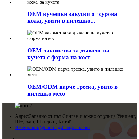
OEM кучешки закуски от сурова
кожа, увити в пилешко...
OEM лакомства за дъвчене на
кучета с форма на кост
OEM/ODM парче треска, увито в
пилешко месо
Адрес:
Западно от път Синган и южно от улица Уеншенг,
Шоугуан, Шандонг, Китай
Имейл:
info@nuofengshangmao.com