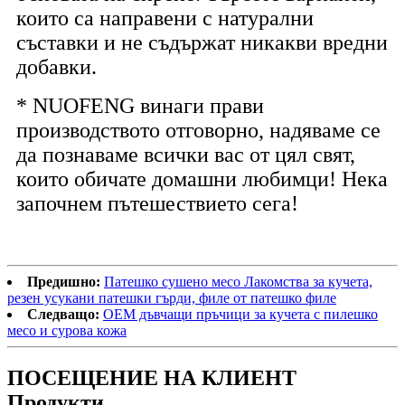
които са направени с натурални
съставки и не съдържат никакви вредни
добавки.
* NUOFENG винаги прави
производството отговорно, надяваме се
да познаваме всички вас от цял ​​свят,
които обичате домашни любимци! Нека
започнем пътешествието сега!
Предишно:
Патешко сушено месо Лакомства за кучета,
резен усукани патешки гърди, филе от патешко филе
Следващо:
OEM дъвчащи пръчици за кучета с пилешко
месо и сурова кожа
ПОСЕЩЕНИЕ НА КЛИЕНТ
Продукти