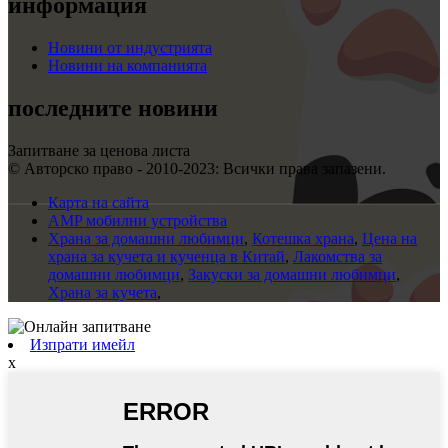
информация
Новини от индустрията
Новини на компанията
последните новини
Запитване за ценова листа
© Авторско право - 2010-2023: Всички права запазени.
Карта на сайта
AMP мобилни устройства
Храна за домашни любимци
,
Котешка храна
,
Цена на
храна за кучета и кученца в Китай
,
Лакомства за
домашни любимци
,
Закуски за домашни любимци
,
Храна за кучета
,
Изпрати имейл
x