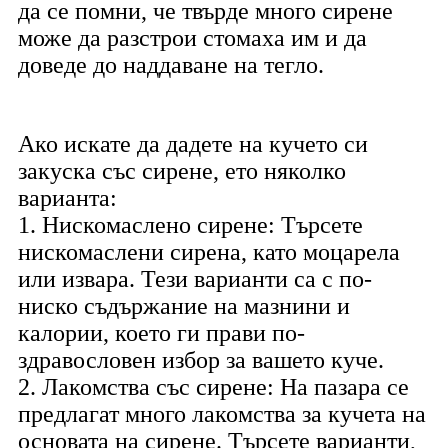
да се помни, че твърде много сирене
може да разстрои стомаха им и да
доведе до наддаване на тегло.
Ако искате да дадете на кучето си
закуска със сирене, ето няколко
варианта:
1. Нискомаслено сирене: Търсете
нискомаслени сирена, като моцарела
или извара. Тези варианти са с по-
ниско съдържание на мазнини и
калории, което ги прави по-
здравословен избор за вашето куче.
2. Лакомства със сирене: На пазара се
предлагат много лакомства за кучета на
основата на сирене. Търсете варианти,