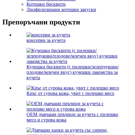
Котешки бисквити
Лиофилизирани котешки закуски
Препоръчани продукти
консерви за кучета
Кучешки бисквити (с пилешки/зеленчукови/
плодове/млечен вкус) кучешки лакомства за
кучета
Кръг от сурова кожа, увит с пилешко месо
OEM дъвчащи пръчици за кучета с пилешко
месо и сурова кожа